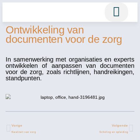
Ontwikkeling van
ANNEMARIE SMILDE
PRIVACY POLICY
documenten voor de zorg
In samenwerking met organisaties en experts
ontwikkelen of aanpassen van documenten
voor de zorg, zoals richtlijnen, handreikingen,
standpunten.
Vorige
Volgende
Kwaliteit van zorg
Scholing en opleiding